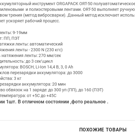
ккумуляторный инструмент ORGAPACK ORT-50 полуавтоматическое 
иленовыми и полиэстеровыми лентами. ORT-50 выполняет ручную с
вом трения (метод вибросварки). Данный метод исключает исполь
ет ускоряет рабочий процесс.
енты: 9-19мм
т: ПП, ПЭТ
атяжки ленты: автоматический
яжения ленты - 2300 N (230 кгс)
 натяжения ленты: 270 мм/сек
ительность: до 3 сек\цикл
улятора: BOSCH, Li-Ion 14,4 В, 3, 0 Ah
клов перезарядки аккумулятора: до 3000
йства: 3 кг
резарядки аккумулятора: 20 мин
о обвязок на 1 заряде: до 300 уп (ПП), до 160 (ПЭТ)
температура: от +5С до +45С
ии 1шт. В отличном состоянии ,фото реальное .
ПОХОЖИЕ ТОВАРЫ