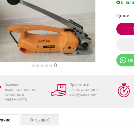
В нал
Цена:
На
0
Высокая
Простота в
технологичность,
эксплуатации и
качество и
обслуживании
надежность
сание
Отзывы 0