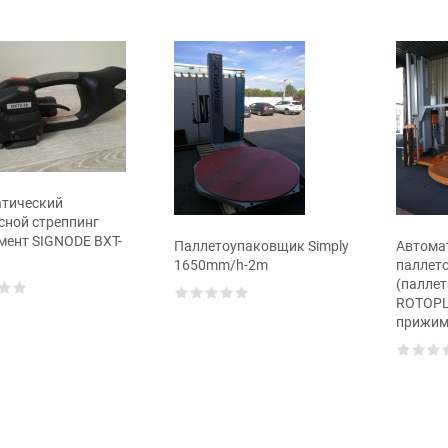
тический
сной стреппинг
мент SIGNODE BXT-
Паллетоупаковщик Simply
Автома
1650mm/h-2m
паллет
(палле
ROTOPL
прижим