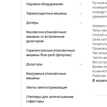
Ручной а
Паровое оборудование
полипроп
посредст
Термоусадочные машины
удешевля
Датеры
Ширина л
Типы лен
Фасовочно-упаковочные
Способ н
машины со встроенным
Сила нат
дозатором
Скорость
Производ
Горизонтальные упаковочные
Тип аккум
машины flow-pack (флоупак)
Число ци
Вес устро
Дозаторы
Время пе
Количеств
Вакуумные упаковочные
Рабочая 
машины
В налич
Ленты светоотражающие
Степлеры для запечатывания
гофротары