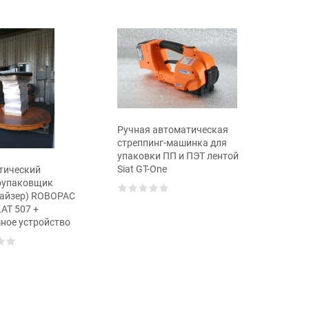
Ручная автоматическая
Ручной 
стреппинг-машинка для
инструм
упаковки ПП и ПЭТ лентой
Siat GT-One
тический
оупаковщик
тайзер) ROBOPAC
AT 507 +
ное устройство