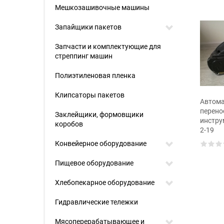
Мешкозашивочные машины
Запайщики пакетов
Запчасти и комплектующие для
стреппинг машин
Полиэтиленовая пленка
Клипсаторы пакетов
й электрический
Автоматический
Автома
умент Zapak ZP22
переносной стреппинг
перено
Заклейщики, формовщики
инструмент н-45 helios
инстру
коробов
2-19
Конвейерное оборудование
Пищевое оборудование
Хлебопекарное оборудование
Гидравлические тележки
Мясоперерабатывающее и