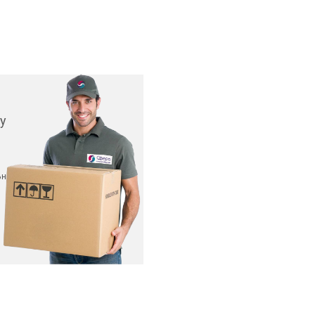
у
ьных