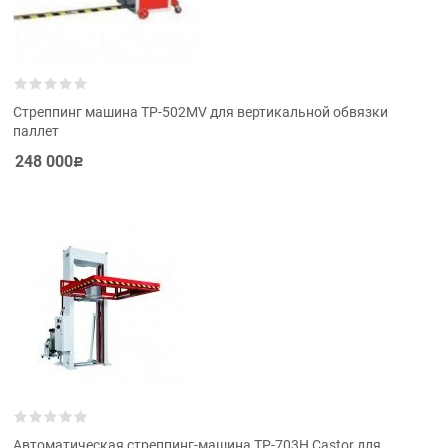
Cтреппинг машина TP-502MV для вертикальной обвязки
паллет
248 000
Р
Автоматическая стреппинг-машина ТР-703Н Castor для