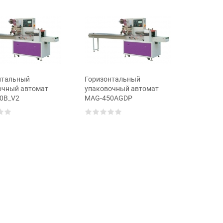
нтальный
Горизонтальный
Горизон
очный автомат
упаковочный автомат
упаково
0B_V2
MAG-450AGDP
MAG-45