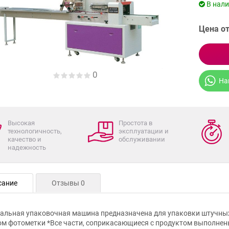
В нал
Цена от
0
На
Высокая
Простота в
технологичность,
эксплуатации и
качество и
обслуживании
надежность
сание
Отзывы 0
альная упаковочная машина предназначена для упаковки штучных 
м фотометки *Все части, соприкасающиеся с продуктом выполне