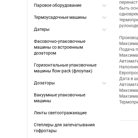
перенаст
Паровое оборудование
быть осн
одноврем
Термоусадочные машины
термопри
рулоноде
Датеры
Производ
Фасовочно-упаковочные
Максима
машины со встроенным
Подача п
дозатором
Максима
Автомати
Горизонтальные упаковочные
Наполнен
машины flow-pack (флоупак)
Европрос
Дата в ш
Дозаторы
Автомати
Максима
Вакуумные упаковочные
Максима
машины
Термопри
Ленты светоотражающие
Степлеры для запечатывания
гофротары