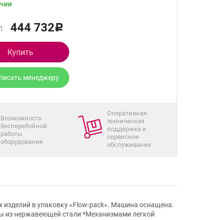
ичии
444 732
:
Р
Купить
писать менеджеру
Оперативная
Возможность
техническая
бесперебойной
поддержка и
работы
сервисное
оборудования
обслуживание
изделий в упаковку «Flow-pack». Машина оснащена:
ны из нержавеющей стали *Механизмами легкой