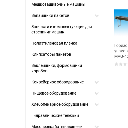
Мешкозашивочные машины
Запайщики пакетов
Запчасти и комплектующие для
стреппинг машин
Полиэтиленовая пленка
Горизонтальный
Горизо
упаковочный автомат
упаков
Клипсаторы пакетов
MAG-450AGD
MAG-4
Заклейщики, формовщики
онтальный
коробов
вочный автомат
50AGD
Конвейерное оборудование
Пищевое оборудование
Хлебопекарное оборудование
Гидравлические тележки
Мясоперерабатывающее и