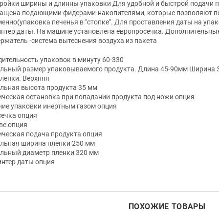
ройки ширины и длинны упаковки Для удобной и быстрой подачи п
ащена подающими фидерами-накопителями, которые позволяют под
енно(упаковка печенья в "стопке". Для проставления даты на упа
нтер даты. На машине установлена европросечка. Дополнительные 
ржатель -система вытеснения воздуха из пакета
ительность упаковок в минуту 60-330
льный размер упаковываемого продукта. Длина 45-90мм Ширина 
ленки. Верхняя
льная высота продукта 35 мм
ческая остановка при попадании продукта под ножи опция
ие упаковки инертным газом опция
ечка опция
ве опция
ческая подача продукта опция
льная ширина пленки 250 мм
льный диаметр пленки 320 мм
нтер даты опция
ПОХОЖИЕ ТОВАРЫ